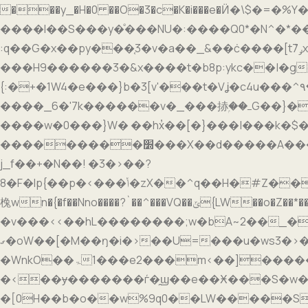
���y_�H�0 ��O�3�c�K�i���e�Ӥ�\$�=�%Y
����l��S���y�ͤ���NU�:����Q0*�N^�*����ҟ�;�ލ3�^�e���&ý�Yz����x���ǜw��`:E
:q��G�x��py���֤3�v�a��_&��ċ����[tܶ7ݛx��M:a{o:�{�)�ΛD���?�r���Φ�p���������������O�兑�챮
���H9������3�&x����t�b8p:ykc��|�g
{:�+�1W4�e���}b�3[v'���t�Vʝ�c4u���^٩��~���~��Tѯ�d�o��*��hxu`4�~�<|�����)��y�����~=89�_��~6��#�j}
����_6�'7k������v�_���捇ۭ��ߺG��}�y��+w��(����O�7��?�����n��v�^zx�OjQ��]ݩ�փ��g��^���}����E���{�
����w�0���}W� ��hx̓��[ �}���|���k�$� Rh������;��.���_.Ύ��ן�
���������׽���X��d�����A����=��1��[�=a���;�V�k~|lG_G�م|�=���d�d��O��W�'�� �"�uz�����͐ d��
j_f��+�N��! �3�>��?
8�F�Ip{��p�<���ݳ�zX��^q��H�#Z��m�r�>��@`t���L4���l��~�=8x���w�G��z�>����6�_�v���ή���v�����n����7ct��$�;~79`�:
㭸wn�{�f��Nno����?`��^���VQ��ݶ{LW��o�Z��*����D��m�΃�`��?�On+�W>��KY]x7�#��1GQ����bD��ʿZ?}
�v���<<��hL��������;w�bA~2��_�o_��j�F�k/\�Y�]�h�_�ߔ{�����(�{�7��ӫ�rЫ]�
ގ�oW��[�M��ŋ�i�>��U=���u�ws3�>�������cl�~���|{���}����6���?�ww�C?����>�1��������xxX3/
�WnkO��ۃ��1�e2���m<��]��������'?
�<��ɏ�������ѓ�̯ϣ��e��Ӿ���S�w��e_,o�����v�f�ݯ��+�~�q�6>�zl^t�.~���q�����R�T�qn�Wfx������
�[0H��b�o��w%9q0��LW�����S