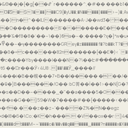
��b1� E &% ' ��q��P��_Ũ
�$1���}��C9{�yU��;�N�����)���>~)�;Aw��
�O���������6'�������E�I����
�݀��'&�f8�8�ˋ��~\��)ϐa�~�;����?ӽ�}˟
s��D��~����_�"��a����5�O���+Z��
����e�G��}59�W�7����#��{�����<��b
�ʴf�.���z��z~'����Z%�N��egz
8�6�\Co;�K �h���. �V��ox��r: }4�
t���M~~'����o�/��v��q������_����?n�����x�X��z�