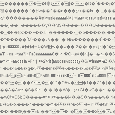
��������H]U�{�(�D�{���j�Y�Z����
꽫������^�Ӈw��^��n���@>��ku|�˪_���w��~!1���c�M�����u9�~ ߾�?~�
쟞
:��������݇�a��ie�����N,��o��w˽�����˿���a�~ڛ�?�2�w��������E���׭�Ayt��
��]��_������y��M9����+���O������r��~~��
�_�N�fpz��~��sП������7_�p�����˫��ק��F�V��٧���ge�������s4h����s4���ؽB�Դ6�f�?�.fWo~���^<��j���+�穳
�*�����[M}���>V��T�,|�x������R}��~]�
[god�����ݟ=�����ۃ�W׵w��w��,2��s�px|�f�Ro���f����ȷ�M~K HܤNޭ��,\��&�,zHQ>@t7I��E���O�`K⃻H#C>�Oc�����v�� W�����E?�~/
�Ta�:��? F�8��������߀�:�8�X�]�_���&�#��?�����w�#-S�٭��x��B��fRG61aO�=� ��"�>Z�w�۰"*x+)L��ޜ;my��$���%v�0�.��'1
�~��q��1�=F**j`2�{���q��4�����ۆ�$˫����Z �A�����m�+e����'���r�$���7Ɩo�y��oځ�bk˷�n���/E��dc�?���5
^�u�%�8�g�5 ��m��K����5q�bY�ƥv�2�j��ŭɜ�$[t�
ľ�ctM�5�u��n��&��f��1x���K�}~����]�Db���Lx�07)�
��*���Y��¹D�O5w��f��7^�]� �
��&�&v�S�&"�,�J��W�_@>Ct�wG�� �
�wOC6bO����#*���M�.�$�n���w�^|
B�5�o,���4���*����r�o �~Y"�t9^�� c��B��
��f��lҖ��nk;��^��΅����$�o�