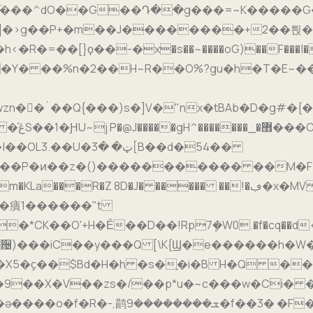
�t�u�� ��֜���^dO��G��Դ��g���=~K����
��P+�m��J��������+2��틙�E��.�D-!���
=��[}ϙ��-�x�s��~����oG)��F���|��b�v
�Y� ��%n�2��H~R��O%?gu�h�T�E~��
�(���}
��P�ͷ��z�()����������� ��M�F[g.
p�*CK��O'+H�Ȇ��D��!Rp7ܾ�W0.�f�cq�
�d
"#���Ʀ੔)���iC��y���Q [\K{Ϣ�e������h
i�X5�ҫ��$Bd�H�h �s�֢�i�B H�Q �
�9��X�V��zs�/��p*u�~c���w�Ci� 
c�<�^VA"$�7����~�����s�8Ϫ��mo��ə����o�f�R�-,鹋ܫ��������9�
f��3� �F