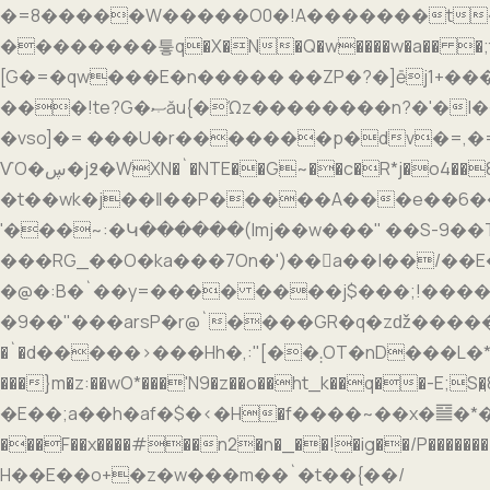
�=8�����W�����O0�!A�������t�bR
��������틓q�X�N�Q�w����w�a�� �;t?�� >Y
[G�=�qw���E�n����� ��ZP�?�]ēj1+���
���!te?G�ޞău{�Ώz��������n?�'�|����q�-B����wg_��br��ݪruw��.T�{�v��zh?|r׷o�H���k'��ShIoVG����W��|
�vso]�= ���U�r�������p�dv�=,�=<�l�1�9Ƕsw
ѴO�ڛ�j߶�WXN�`�NTE��G~��c�R*j�o4��8��Vy�ߟ��?{ww@( �S]4H����;>?q�����ʧr��M
�t��wk�j��ǁ��P�����A���e��6���+�ye�}
'���
~:�Կ������(Imj��w���" ��S-9��Tc���
���RG_��O�ka���7On�')��￾a��|��/�
�@�:B�`��y=���� ����j$���;!�����
�9��"���arsP�r@`����GR�q�zǆ�����
�`�d�����>���Hh�,:"[��܄OT�nD���L�*�m�Ѡ��Ż_�{t2�ͷ�'�k �/�0c�!����';��!G�?��O~l�z?
���}m�z:��wO*���'N9�z��o��ht_k��q��-E;
�E��;a��h�af�$�<�Η�f����~��x�䷍�*��
���F��x����
#��n2�n�_��!�ig��/P�������
H��E��o+�z�w���m��`�t��{��/