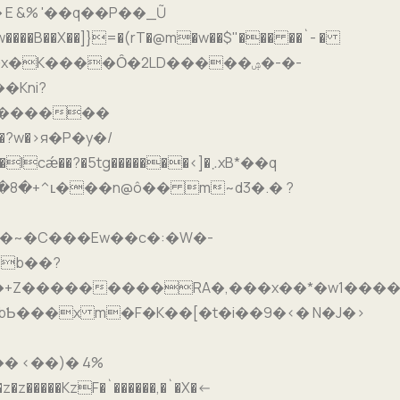
��B��X��]}=�(rT�@m�w��$"��� ��`- �
Kni?
w�u������
�������RA�,���x��*�w1����5޹�����
Ƅ���x m�F�K��[�t�i��9�<� N�J�>
� <��)� 4%
z�����KzF�`������,�`�X�<-