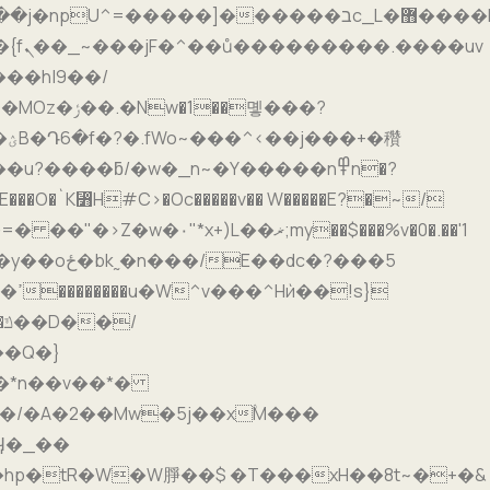
�]������בc_L�޻����h������ݼz
몧���?
���ƃ/�w�_n~�Y�����n߾n�?
}
/
��Q�}
G�*n��v��*�
/�A�2��Mw�5j��x۟M���
p�tR�W�W㬹��$ �T���xH��8t~�+�&