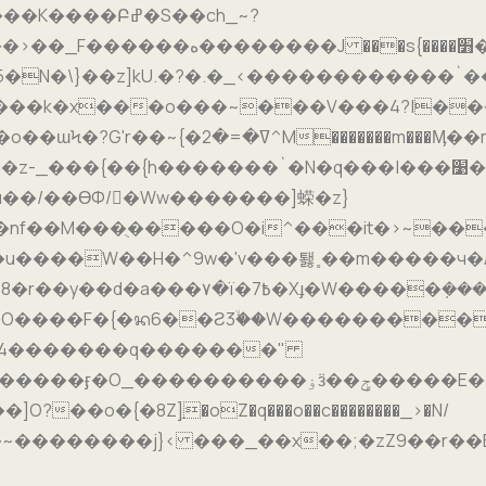
v㏯>}r��y�|���<<�-���^��G�r�}
���`�N�q���|���׹����Ӄ����4�p^�^�>]��~�uS���m4���-
zu��/��ƟΦ/�Ww�������]蝾�z}
nf��M���ֻ�����O�i^���it�>~��
'v���퇧˳��m�����ч�A��٧���q}\ ��߼]��߶��U�"�m�vл,
V�O����F�{�ᬦ6��Ƨ3ۙ��W��������
ϕ'g4�������q�������"
�o�{�8Z]֣�oZ�q���o��c��������_>�N/