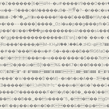
��{6�4FH~�u#����V9���O��۷��j�npU^=����
n��c�w�{fܢ��_~���jF�^��ů���������.����uv
��h|9��/
��}����_Oz˨�ѩ�p��g���pfk�Q�MOz�ݬ��.�Nw�1��
Fgg�������������cEEʻsn}z�8�`��w�>��u?�
�%& ��K7�c��B���)v��ߴ��������u�W^v���^Hѝ��!s
Ø��*>�!:�P���d���5� ���S;����5���`��Y�ݿ��D��
���"�'e/�����$'��M)~�n�h�o�A��~3�
�Ǝ������;)v%1Ի?c^���w��Ki�?���
����OY�������/F��y8�(�8�_���)���
_��x����"5ۄ����.gGӋ�_��
�R:��p��o��m�0�dK���&��@�o�h