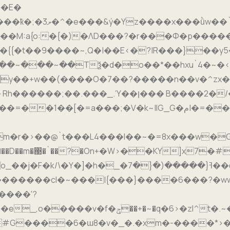
��E�
�ON��p:=v���(
�{{�t��9����~,Q�|��E<�?|R���}��y5
�� B����2�/�G��?���X����AòF���K��h:z?
�S�]X�W���ދ^�m�zs�~��������7��Z��4��_�{�7/
����y�`�W�ݡ���A�A�l��f�>p$�ĈĬ�z����i�t����[��
#G����6�ɯ8�v�_�.�xm�-����*>�5