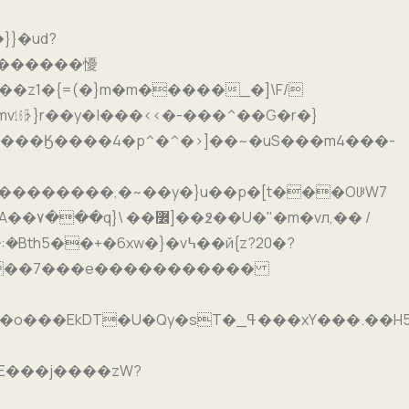
��������,�~��y�}u��p�[t���OꋳW7
�� /
���7���e�����������