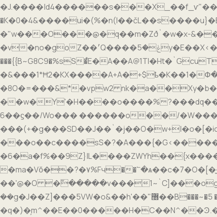
�J.����|d4������s���X_��f_ѵ"��N
�K�0�4&����ui�(%�n(I��čL��s����u}�B�o
�"w���O���@�q��m�Zð`�w�x-&�
�v�no�goZ��׳Q����ݟ�5y�E��X<�������d��E����&1>!�ݸ���O� �s�fs���~� fdG�޾��ɗ~B��?����K]���!
���{{B~G8C9�%sS�֩E�A��A@1Tl�Ht�`GcuT�z�v��?}*��5�
�&���1*Ħ2�KX����A+A�+$ҍ�K��1�Փ�
�8O�=���&*�vpw2 nk�a��Xy�b������h�1�X� �ۿv{����?vo�&�A����J��o4P�o/`���Q�L�8@�|
��w�Y'�H����o����%?���dq��
6��ϛ��/Wo��� ������o��/�W���
���(+�g���SD��J��`�j��O�w+|�o�[�icf}1�mߤ4#�k2̠����^m��oQ��c�����&�f
���o��c����sS�?�A���{�G<����
�6�a�f%��9Z}|L����ZWYh��{x����ݣ��#����[���*v��9����A���nLh���A����*�a�o�.���;���4c�2;�͇���<�97ﻈ;�iv�X#
�ma�Vŏ��?�۷%Fч��՟�ѧ��c�7�O�
��'@�O �߬�����v���1~`C]���og��WE|t�S;وB�G��[�i;�� �$�fc� �<�<�G�
��g�J��Z]���5VW�o&��h'��"޶��B���~�5 ��8�jl�����$��å_�րZ��~~_A�^|�I������п��� ���Ѕ��/
�ԛ�)�̦m^��E��0�����H�C��N^��Ͽ.�