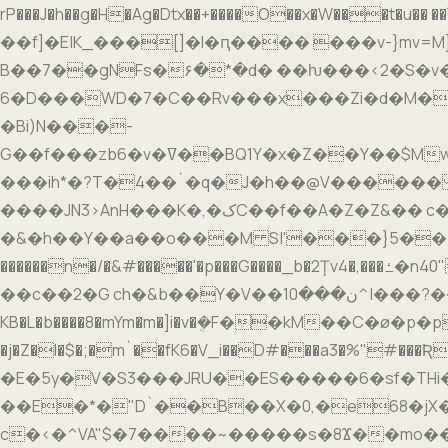
rP���J�h��g�H�Ag�Dtx��+����O��x�W��
��f]�E|K_���[]�l�ԥ���� ���v-}mv=M]�>g
B��7��gNFs�۶�*�d� ��ƕ���<2�S�v�h<�R�
6�D���WD�7�C��Rv���x���Zi�d�M�
�Bi)N���-
G��f���zb6�v�ߜ��BQ1Y�x�Z��Y��$Mwzn��`��Q{���)s�]V�"nx�tBAb�D�g#�{���ռ^o0�Ir�.�f0XVʫ�n�z>Rچ=xi��*�z��m��P�7�Z�hd$O���-
���ih*�?T�4��`�q�J�h��@V������ �̍ڠS��1�ԨU~j P�@J�����gH^�������_�޾���Cr#(�q�w�ܲ�#�r��1��;�*s�����
����JN3>AnH���K�,�کC��f��A�Z�Z&�� c�|��OL3.��U�ټ� �3[B��d�54��
�&�h��Y��a��o���M S|'���}5��
������n�/�&#�����'�p���G����_b�2Ţv4�,���ߑ�n40"m�KLa���R�Z 8D�J� ����� ��!�ڢ�x�MV ;T � �PLa��� ��� �p���
��c��2�G ch�&b��Y�V��1ن���0^|���?��㿉1������"t
KB�L�b����8�mYm�m�]i�v�ܴ�F��kM��C�ø�p�
�j�Z�I�$�;�m`��fK6�V_i��D#���a3�%
�E�5y�V�S3���JRU��ES�����6�sf�TH
��E�*�"D`��B��X�0,�e68�jX