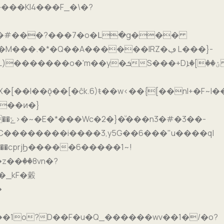
��ͷ�}
�1=C��������i����3,y5G��6���"u����q|
�U��cprjϦ�����6�����1~!
��1o?D��F�u�Q_������wv��1�/�o?