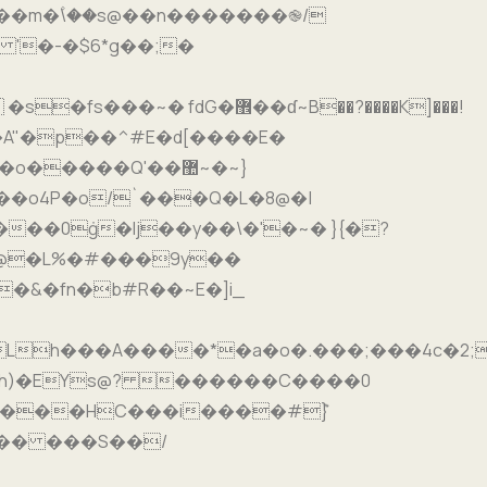
�m�۫\��s@��n�������֎/
� '�-�$6*g��;�
����Q'��޺~�~}
0ġ�Ij��y��\�'�~� }{�?
�@�L%�#���9y��
�.h)�EYs@? ������C����0