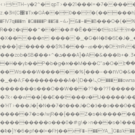
<>/TH~y�2^� qpT>��21���l=�7�����&Ɵ��j�{�g[��ߝ`r������^,�#�� �
z.�3H(C΁'�Tx�GÄ��0��҄�(�����hƱ�͠$
�F|V7ɋ���m`�Q����P:��S�.~4ގ]&�~��B���O�(�%��)n�^��ILI�������A-J��wd3� ��x�K����Ȏ�2LD�����ۺ�-�-
R��z�q��^����#�Ȅ���tsz&m�
�X�����n:����
'�_�G�H�8�6ξ�J�_
ɽ���]q����.��$%3���~ߘ��y�DmRv�߾��~�ӌ��������GRey�z������� f�?b��kT?��?w�>я�P�y�/
���zob�SB�̃��+^�ܭ���A]�Al�&���Ib+�. 3��ß�+c������82n������{��E٘�)<`��lcǽ��?�5tg�������<]�܇xB*��q
�H��уb��P�b�g�א��M���C"a�O�է���c����Yby����|���N�?\��Է#�������8�+^ʟ���n@ô�� m~d3�.� ?
�� Ws���W������%{���~��תVO�&�t6 ��Ώr���Ӯ<4U8:.]��\��Ӳ_����//
�_��A;F���������A�\}D��\ܢO�����owпa4���i�B��蟕���7+B��|����� � ��/��~�C���Ew��c�:�W�-
�������s���O��W���??��??ߠ������ѿ�}B������/O��:bC菁��Ï��1>��N[G�?b��?
�7k<��w��{��E��t���v�U�����\���
�'HT>���J�[�N��7�t���J�C�ӭ��э���0
�����7�o�/wjR��{���Z�s�k���� ��
���������o���0�#g\�>n���s�1���d�l
�ҟ�}Y�6�pf��I+�FӉ��xF�~��YA_]G�a'k���)����d