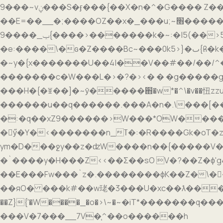
9���~vݧ���S�ӻ���{��X�n�^�G���� Z����K����Բߝ�S��ch_~?
��E=��__�;����OZ��x�_���u;~׫������>��_F������ه��������J ���s{����׻�}}�ud?
9����_ݕ{����>�������k�~:�|5(��>5�N�\}��z]kU.�?�.�_<������������`�������懮
�e:����\�ԍ�Z����Bc~���0k5>}�ٮ{һ?�k���k�x���o���~���V���4?|����z1�{=(�}m�m�����_�]\F/
�~y�{x�������U��4|��V��#��/��/^�o��ɯϞ�?G'r��~{�ߜ�=�2^M�������m���Ӎ��m
�������c�W���L�>�?�><� � �g�����g�z-_���{��{h����
���H�{�ꃿ��]�~ӯ�����֋�w*�^\�v��忸z
������u��q������.���A�n�.\���[��
�:�q��xZ9������>W���*OW����u����W��H�^9w�
�ӳ�Y�<�������n_ߠ�:�R����Gk�oT�z8�r��y��d�a���٧�ï�7߿�Xɟ�W�����ܼ���:�Bth5��+�6xw�}�v߆��й{z?20�?
ym�D���ջy��z�ʣW����n��{�����
�`����y�H���Z<<��Ʃ��sO V�͏?��Z�
��яO� ���k#��w珯�3���U�xc��ƛ����]O?�
��Z}{'�W����_�o�>\~�܏~�iT*�������q���~��������j}< ���_��x��;�zZ9��r��E���j����zW?
���V�7���__7V�֧^��o������h