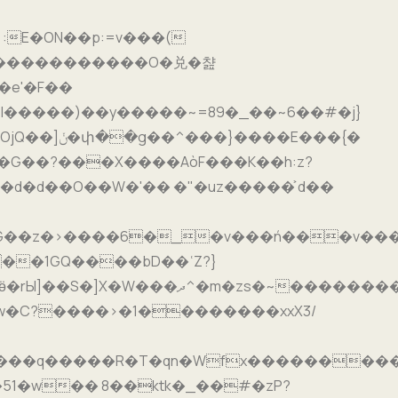
�e'�F��
1�w�� 8��ktk�_��#�zP?