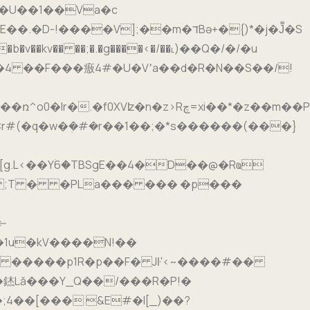
�G�U��1��Va�c
�V];��m�דBə+�{)*�j�J͌�S
��kv�� ��;�.�g����<�/��˪)��Q�/�/�u
4 ��F���㾲4#�U�V՚a��d�R�N��S��/!
L<��Yۛ6�ΤBSgE��4�D��@�Rҩ
<-
�W�1u�kV����N!��
� �����p1R�p��F� Jŀ'<~����#��
�錰Lă���Y_Q��/���R�P!�
�;4��[��� &E#�I[_)��?