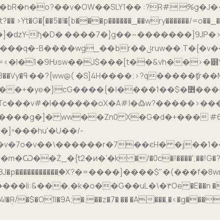
�n�o?��v�OW��SLY1�� :?R# %g�J�
t�G�[��5�|�[b���p������_��wry������/=o��_
]�ǳY-
ђ�D� ����7�]g��~�������]9JP�>�#!�i�h�|؛#
��J$���[t��&vh��>�୽*���ۊ��������~:w�����bV
cG����{�|����1��$�߻�����H�گ�bj�l�9�
v#�I������oX�A#|�߷w?�����>����}Kl�S�ߣ��諻
�E����g�]� ww��Zn0 X�G�d�+��� #
]º���hu'�U��/-
v�7o�v��\������r�7��єH� �j��1��
S�̯8J�p�����������ۭ�X?�=����]����$"�(���f�8
��lі:&���,�k�o��G��uL�\�۳Oe �E��n ��s;�
4l�Ŗ/�$�O1I�9A;�.��z�7� �� �A���,�<�g���