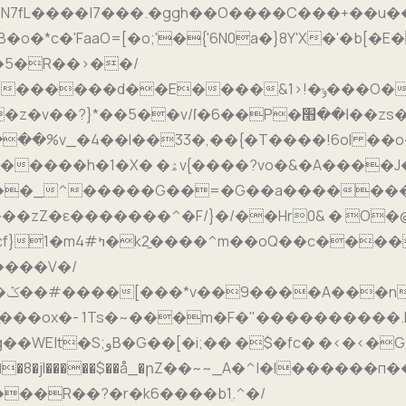
7fL����|7���.�ggh��O����C���+��u��
�*c�'FaaO=[�o;'�{'6N0a�}8Y'X�'�b[�E
�5�R��>��/
�v/ſ�6��P�ا��׫��zs�A"�p��^#E�d[����E�
��%v_�4��l��33�,��{�T����!6ol ��o�o�
�_^�����G��=�G��a���������
��zZ�ε�������^�F/}�/��Hr0& � O
n�b#R��~E�]i_
����V�/
�a
[�̬���ox�- 1Ts�~���m�F�"���������
��HC���i����#݉}
��R��?�r�k6����b1ִ.^�/