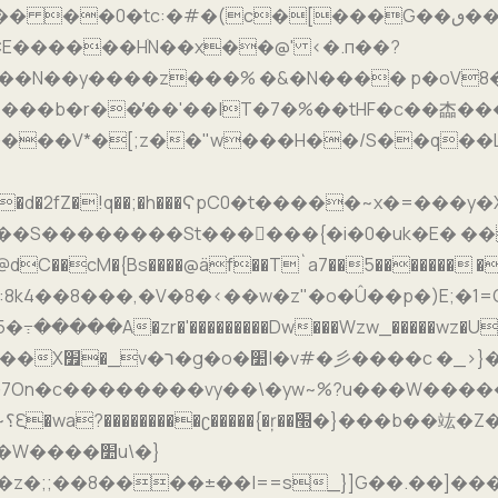
tc:�#�(c�[���G��ٯ�����Kl4���F_�\�?
�S��������St������{�i�0�uk�E� ��
c��:8k4��8���,�V�8�<��w�z"�o�Û��p�)E;
5�߹�����A�zr�'���������Dw���Wzw_�����wz
����׺u\�}
z�;;��8����±��|==s_}]G��.��]��