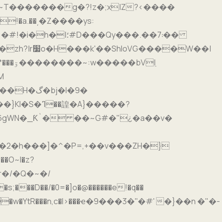
~T�������g�?!z�;x|Z?<����
�!�a.��͵�Z����ys:
D���Qy���.��܃7��
|ֵ
�A}�����?
6gWN�_Ƙ`� ��~G#�"¿�a��v�
2�h���]�^�P=,+��v���ZH�}
wr�/�Q�~�/
��D��/�0=�]o�@������e!�q��
�w�YtR���n,c�l>���ҽ�9���3�''�#' �}��n �"�-