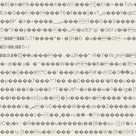
�8{�b�k�����X��A���[��=��Tvtv�� ��0�
B,b�Q�������T6�f���]�x?ݽs���f�qbCE������HֹN��x��@' <�.п��?
��BP`�X�+����؄���1��G��5������N��y����z���% �&�N���� p�oV8�#���?���7�o�Լ�g���
Ό�*X��p���!����ت�a9Dl"@"�Q6f s�I�|s���b�r��̓��'��|T�7�%��tHF�c��楍���M���.�*�Q��A������IRZ�ڢ L���}-
������7ޡTf����*�<�}R�Đ`�u���O~o�����V*�[;z��"w���H��/S��q��L)�������o�'m��y�ܭS���+Dؽ��]�ܐ KՆx���w<���׿����o�{_�bf�ǖ���C�
�BH��d��'6<|
�l�dk�ܰ�$[��u�����ہ�u)R��*>R�7ַ�\Nݪm���d�2fZ�!q��;�h���ϚpC0�t�����~x�=���y�X�[��l��ǭ��[�ĉk.6)ŧ��w<��{[��nl+�F~l���0��ac8�О����5.#n�f�'R�@�!
�<ȸ�� y�`�^����W��s��B���o�3�
��f�i[���8 *C��"���Un��FI#�vʭ�'ظ��0@dC��cM�{Bs����@äf��T`a7��5������� ���ݻ>�~�E�*���Wc�2�}�ͧ���n3�#�3��-
�p��� ��7���?"1��:��D�����'�R��
���\� �X�/a��0-*T��UtP+�o���w�?��/g�{
��ɫ����sV{zu��}�}x����n�����׳��o��X׿�_v�ר�g�o�׺|�v#�⼺����c �_>}�z��ٛ��8vn�?
t����V�ص�'oO����W���ze��Z����o�7On�c��������vy��\�yw~%?u���W�����_kF�糓
�������z�+��ݛ��+c�ۭ�~� n�������~؟ξ�wa?���������ʗ�����{�ŗ��׭�}���b��竑�Z�
/C�j�k-;�Ň�����u�����j��}8��yu~}}zY�4.�W
���\y:}t��u�����^������W�(R�F�